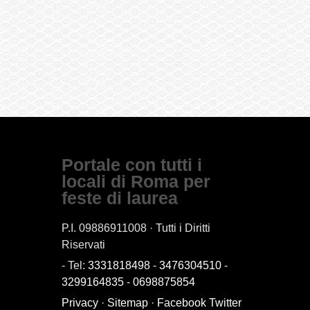
Portale con tutti i
locali di Roma per
feste di laurea
P.I. 09886911008 · Tutti i Diritti
Riservati
- Tel:
3331818498
-
3476304510
-
3299164835
-
0698875854
Privacy
·
Sitemap
·
Facebook
Twitter