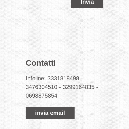
Invia
Contatti
Infoline:
3331818498
-
3476304510
-
3299164835
-
0698875854
invia email