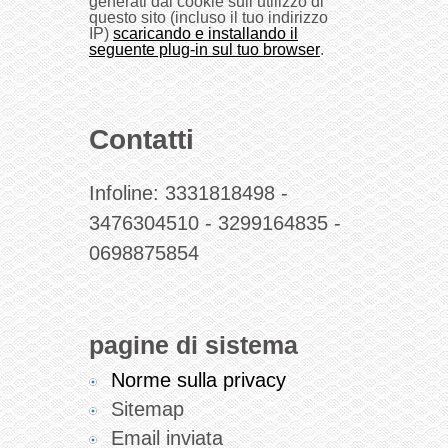
generati dai cookie sull’utilizzo di
questo sito (incluso il tuo indirizzo
IP)
scaricando e installando il
seguente plug-in sul tuo browser
.
Contatti
Infoline:
3331818498
-
3476304510
-
3299164835
-
0698875854
pagine di sistema
Norme sulla privacy
Sitemap
Email inviata