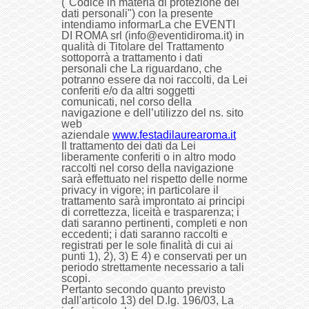
("Codice in materia di protezione dei
dati personali") con la presente
intendiamo informarLa che EVENTI
DI ROMA srl (info@eventidiroma.it) in
qualità di Titolare del Trattamento
sottoporrà a trattamento i dati
personali che La riguardano, che
potranno essere da noi raccolti, da Lei
conferiti e/o da altri soggetti
comunicati, nel corso della
navigazione e dell’utilizzo del ns. sito
web
aziendale
www.festadilaurearoma.it
Il trattamento dei dati da Lei
liberamente conferiti o in altro modo
raccolti nel corso della navigazione
sarà effettuato nel rispetto delle norme
privacy in vigore; in particolare il
trattamento sarà improntato ai principi
di correttezza, liceità e trasparenza; i
dati saranno pertinenti, completi e non
eccedenti; i dati saranno raccolti e
registrati per le sole finalità di cui ai
punti 1), 2), 3) E 4) e conservati per un
periodo strettamente necessario a tali
scopi.
Pertanto secondo quanto previsto
dall'articolo 13) del D.lg. 196/03, La