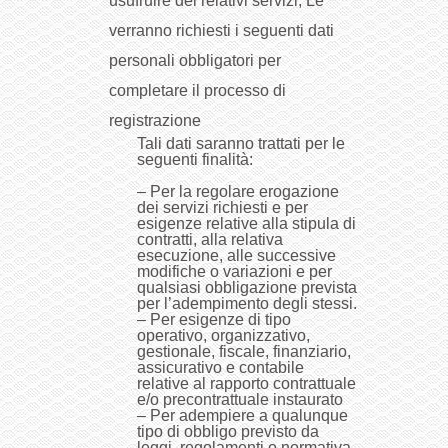
usufruire dei relativi servizi, Le
verranno richiesti i seguenti dati
personali obbligatori per
completare il processo di
registrazione
Tali dati saranno trattati per le
seguenti finalità:
– Per la regolare erogazione
dei servizi richiesti e per
esigenze relative alla stipula di
contratti, alla relativa
esecuzione, alle successive
modifiche o variazioni e per
qualsiasi obbligazione prevista
per l’adempimento degli stessi.
– Per esigenze di tipo
operativo, organizzativo,
gestionale, fiscale, finanziario,
assicurativo e contabile
relative al rapporto contrattuale
e/o precontrattuale instaurato
– Per adempiere a qualunque
tipo di obbligo previsto da
leggi, regolamenti o normativa