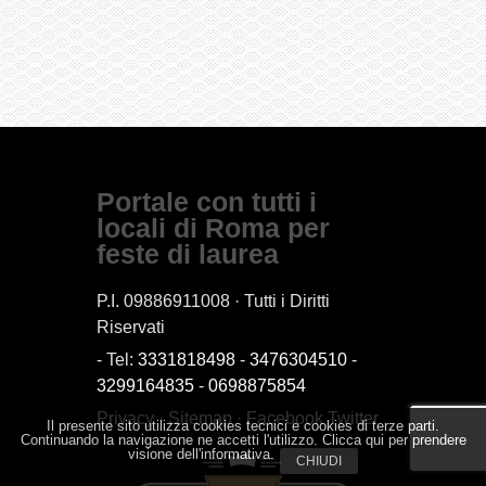
Portale con tutti i
locali di Roma per
feste di laurea
P.I. 09886911008 · Tutti i Diritti
Riservati
- Tel:
3331818498
-
3476304510
-
3299164835
-
0698875854
Privacy
·
Sitemap
·
Facebook
Twitter
Il presente sito utilizza cookies tecnici e cookies di terze parti.
Continuando la navigazione ne accetti l'utilizzo. Clicca qui per prendere
visione dell'informativa.
CHIUDI