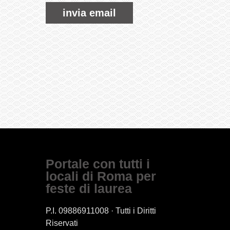
invia email
Portale con tutti i
locali di Roma per
feste di laurea
P.I. 09886911008 · Tutti i Diritti
Riservati