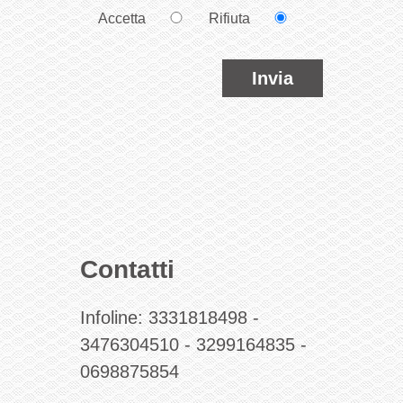
Accetta
Rifiuta
Invia
Contatti
Infoline:
3331818498
-
3476304510
-
3299164835
-
0698875854