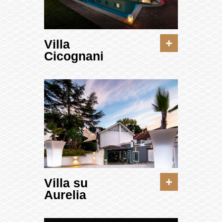
+
Villa
Cicognani
+
Villa su
Aurelia