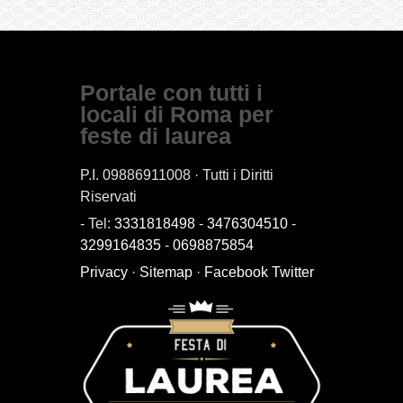
Portale con tutti i
locali di Roma per
feste di laurea
P.I. 09886911008 · Tutti i Diritti
Riservati
- Tel:
3331818498
-
3476304510
-
3299164835
-
0698875854
Privacy
·
Sitemap
·
Facebook
Twitter