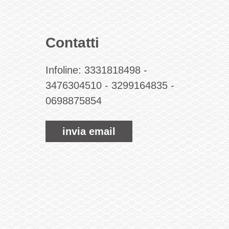
Contatti
Infoline:
3331818498
-
3476304510
-
3299164835
-
0698875854
invia email