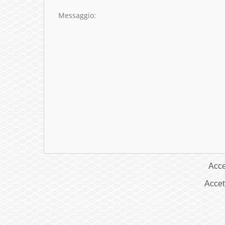
Acce
Accet