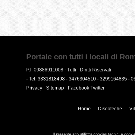
Portale con tutti i locali di Ro
P.I. 09886911008 · Tutti i Diritti Riservati
- Tel:
3331818498
-
3476304510
-
3299164835
-
0
Privacy
·
Sitemap
·
Facebook
Twitter
Home
Discoteche
Vi
Il presente sito utilizza cookies tecnici e cooki