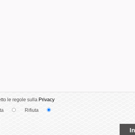
tto le regole sulla
Privacy
ta
Rifiuta
I