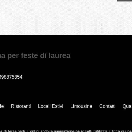
ma per feste di laurea
698875854
lle
Ristoranti
Locali Estivi
Limousine
Contatti
Quar
es di terze parti. Continuando la navigazione ne accetti l'utilizzo. Clicca qui pe