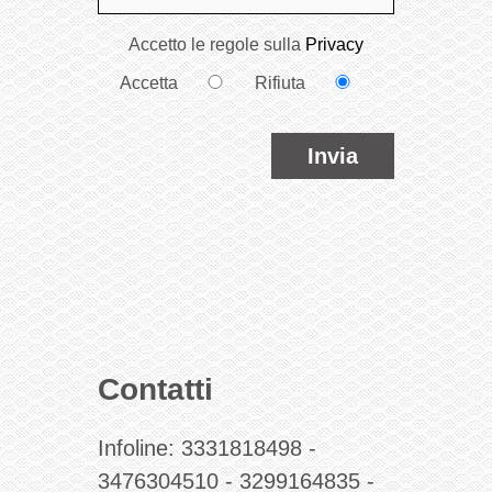
Accetto le regole sulla
Privacy
Accetta
Rifiuta
Invia
Contatti
Infoline:
3331818498
-
3476304510
-
3299164835
-