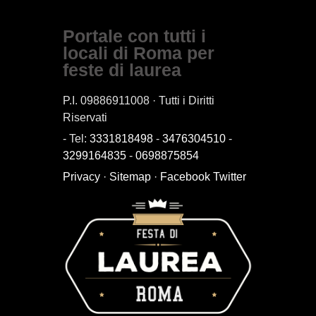
Portale con tutti i
locali di Roma per
feste di laurea
P.I. 09886911008 · Tutti i Diritti
Riservati
- Tel:
3331818498
-
3476304510
-
3299164835
-
0698875854
Privacy
·
Sitemap
·
Facebook
Twitter