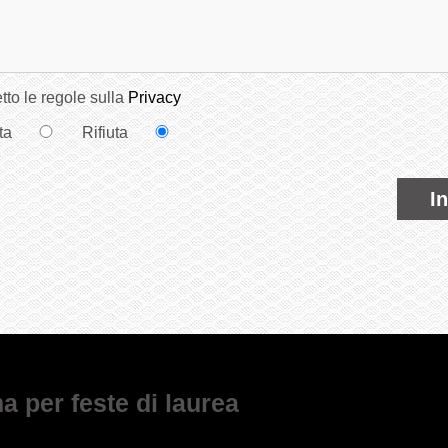
tto le regole sulla
Privacy
ta
Rifiuta
I
ma per feste di laurea