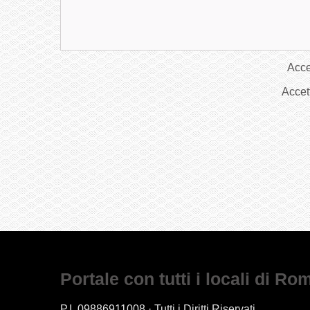
Acce
Accet
Portale con tutti i locali di Ro
P.I. 09886911008 · Tutti i Diritti Riservati